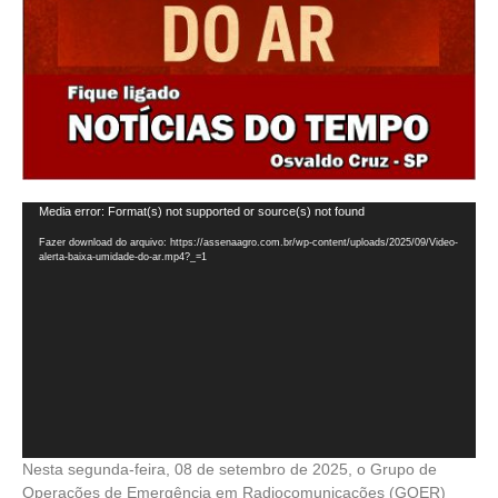
Tocador
Media error: Format(s) not supported or source(s) not found
de
Fazer download do arquivo: https://assenaagro.com.br/wp-content/uploads/2025/09/Video-
vídeo
alerta-baixa-umidade-do-ar.mp4?_=1
Nesta segunda-feira, 08 de setembro de 2025, o Grupo de
Operações de Emergência em Radiocomunicações (GOER)