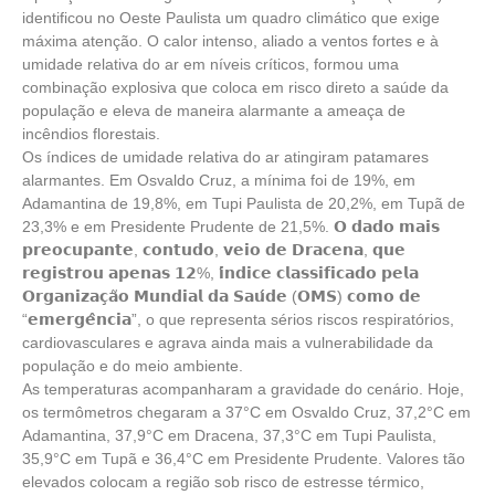
identificou no Oeste Paulista um quadro climático que exige
máxima atenção. O calor intenso, aliado a ventos fortes e à
umidade relativa do ar em níveis críticos, formou uma
combinação explosiva que coloca em risco direto a saúde da
população e eleva de maneira alarmante a ameaça de
incêndios florestais.
Os índices de umidade relativa do ar atingiram patamares
alarmantes. Em Osvaldo Cruz, a mínima foi de 19%, em
Adamantina de 19,8%, em Tupi Paulista de 20,2%, em Tupã de
23,3% e em Presidente Prudente de 21,5%. 𝗢 𝗱𝗮𝗱𝗼 𝗺𝗮𝗶𝘀
𝗽𝗿𝗲𝗼𝗰𝘂𝗽𝗮𝗻𝘁𝗲, 𝗰𝗼𝗻𝘁𝘂𝗱𝗼, 𝘃𝗲𝗶𝗼 𝗱𝗲 𝗗𝗿𝗮𝗰𝗲𝗻𝗮, 𝗾𝘂𝗲
𝗿𝗲𝗴𝗶𝘀𝘁𝗿𝗼𝘂 𝗮𝗽𝗲𝗻𝗮𝘀 𝟭𝟮%, 𝗶́𝗻𝗱𝗶𝗰𝗲 𝗰𝗹𝗮𝘀𝘀𝗶𝗳𝗶𝗰𝗮𝗱𝗼 𝗽𝗲𝗹𝗮
𝗢𝗿𝗴𝗮𝗻𝗶𝘇𝗮𝗰̧𝗮̃𝗼 𝗠𝘂𝗻𝗱𝗶𝗮𝗹 𝗱𝗮 𝗦𝗮𝘂́𝗱𝗲 (𝗢𝗠𝗦) 𝗰𝗼𝗺𝗼 𝗱𝗲
“𝗲𝗺𝗲𝗿𝗴𝗲̂𝗻𝗰𝗶𝗮”, o que representa sérios riscos respiratórios,
cardiovasculares e agrava ainda mais a vulnerabilidade da
população e do meio ambiente.
As temperaturas acompanharam a gravidade do cenário. Hoje,
os termômetros chegaram a 37°C em Osvaldo Cruz, 37,2°C em
Adamantina, 37,9°C em Dracena, 37,3°C em Tupi Paulista,
35,9°C em Tupã e 36,4°C em Presidente Prudente. Valores tão
elevados colocam a região sob risco de estresse térmico,