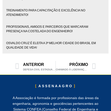
TREINAMENTO PARA CAPACITAÇÃO E EXCELÊNCIA NO
ATENDIMENTO!
PROFISSIONAIS, AMIGOS E PARCEIROS QUE MARCARAM
PRESENÇA NA COSTELADA DO ENGENHEIRO!
OSVALDO CRUZ É ELEITA A 3ª MELHOR CIDADE DO BRASIL EM
QUALIDADE DE VIDA!
ANTERIOR
PRÓXIMO
DEFESA CIVIL ESTADUAL RECEBE PREFEITOS E LIDERANÇAS REGIONAIS PARA AVANÇAR NO PROJETO PILOTO DA AMNAP
CHAMADO À LIDERANÇA: TRANSFORME SUA EMPRESA EM UMA MÁQUINA DE VENDAS EM OSVALDO CRUZ!
ASSENAAGRO
A Associação é formada por profissionais das áreas da
engenharia, agronomia e geociências pertencentes ao
Sistema CONFEA (Conselho Federal de Engenharia e