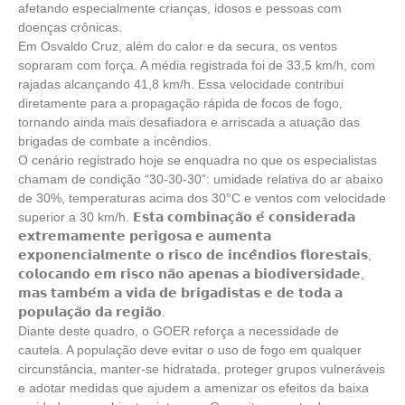
afetando especialmente crianças, idosos e pessoas com
doenças crônicas.
Em Osvaldo Cruz, além do calor e da secura, os ventos
sopraram com força. A média registrada foi de 33,5 km/h, com
rajadas alcançando 41,8 km/h. Essa velocidade contribui
diretamente para a propagação rápida de focos de fogo,
tornando ainda mais desafiadora e arriscada a atuação das
brigadas de combate a incêndios.
O cenário registrado hoje se enquadra no que os especialistas
chamam de condição “30-30-30”: umidade relativa do ar abaixo
de 30%, temperaturas acima dos 30°C e ventos com velocidade
superior a 30 km/h. 𝗘𝘀𝘁𝗮 𝗰𝗼𝗺𝗯𝗶𝗻𝗮𝗰̧𝗮̃𝗼 𝗲́ 𝗰𝗼𝗻𝘀𝗶𝗱𝗲𝗿𝗮𝗱𝗮
𝗲𝘅𝘁𝗿𝗲𝗺𝗮𝗺𝗲𝗻𝘁𝗲 𝗽𝗲𝗿𝗶𝗴𝗼𝘀𝗮 𝗲 𝗮𝘂𝗺𝗲𝗻𝘁𝗮
𝗲𝘅𝗽𝗼𝗻𝗲𝗻𝗰𝗶𝗮𝗹𝗺𝗲𝗻𝘁𝗲 𝗼 𝗿𝗶𝘀𝗰𝗼 𝗱𝗲 𝗶𝗻𝗰𝗲̂𝗻𝗱𝗶𝗼𝘀 𝗳𝗹𝗼𝗿𝗲𝘀𝘁𝗮𝗶𝘀,
𝗰𝗼𝗹𝗼𝗰𝗮𝗻𝗱𝗼 𝗲𝗺 𝗿𝗶𝘀𝗰𝗼 𝗻𝗮̃𝗼 𝗮𝗽𝗲𝗻𝗮𝘀 𝗮 𝗯𝗶𝗼𝗱𝗶𝘃𝗲𝗿𝘀𝗶𝗱𝗮𝗱𝗲,
𝗺𝗮𝘀 𝘁𝗮𝗺𝗯𝗲́𝗺 𝗮 𝘃𝗶𝗱𝗮 𝗱𝗲 𝗯𝗿𝗶𝗴𝗮𝗱𝗶𝘀𝘁𝗮𝘀 𝗲 𝗱𝗲 𝘁𝗼𝗱𝗮 𝗮
𝗽𝗼𝗽𝘂𝗹𝗮𝗰̧𝗮̃𝗼 𝗱𝗮 𝗿𝗲𝗴𝗶𝗮̃𝗼.
Diante deste quadro, o GOER reforça a necessidade de
cautela. A população deve evitar o uso de fogo em qualquer
circunstância, manter-se hidratada, proteger grupos vulneráveis
e adotar medidas que ajudem a amenizar os efeitos da baixa