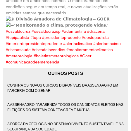
umidade em ambientes internos. O monitoramento das
condições segue em tempo real, e novas atualizações serão
emitidas sempre que necessário.
𝗗𝗶𝘃𝗶𝘀𝗮̃𝗼 𝗔𝗺𝗮𝗱𝗼𝗿𝗮 𝗱𝗲 𝗖𝗹𝗶𝗺𝗮𝘁𝗼𝗹𝗼𝗴𝗶𝗮 – 𝗚𝗢𝗘𝗥
“𝗠𝗼𝗻𝗶𝘁𝗼𝗿𝗮𝗻𝗱𝗼 𝗼 𝗰𝗹𝗶𝗺𝗮, 𝗽𝗿𝗼𝘁𝗲𝗴𝗲𝗻𝗱𝗼 𝘃𝗶𝗱𝗮𝘀.”
#osvaldocruz
#osvaldocruzsp
#adamantina
#dracena
#tupipaulista
#tupa
#presidenteprudente
#oestepaulista
#interiordepresidenteprudente
#alertaclimatico
#alertamaximo
#riscoasaude
#riscodeincendios
#monitoramentoclimatico
#meteorologia
#boletinsmeteorologicos
#Goer
#comunicacaodeemergencia
OUTROS POSTS
CONFIRA OS NOVOS CURSOS DISPONÍVEIS DA ASSENAAGRO EM
PARCERIA COM O SENAR
A ASSENAAGRO PARABENIZA TODOS OS CANDIDATOS ELEITOS NAS
ELEIÇÕES DO SISTEMA CONFEA/CREA E MÚTUA.
A FORÇA DA GEOLOGIA NO DESENVOLVIMENTO SUSTENTÁVEL E NA
SEGURANÇA DA SOCIEDADE