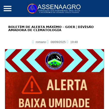
𝗕𝗢𝗟𝗘𝗧𝗜𝗠 𝗗𝗘 𝗔𝗟𝗘𝗥𝗧𝗔 𝗠𝗔́𝗫𝗜𝗠𝗢 – 𝗚𝗢𝗘𝗥 | 𝗗𝗜𝗩𝗜𝗦𝗔̃𝗢
𝗔𝗠𝗔𝗗𝗢𝗥𝗔 𝗗𝗘 𝗖𝗟𝗜𝗠𝗔𝗧𝗢𝗟𝗢𝗚𝗜𝗔
romano
08/09/2025
19:48